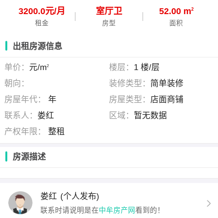
3200.0元/月
室
厅
卫
52.00 m
2
租金
房型
面积
出租房源信息
单价：
元/m
楼层：
1 楼/层
2
朝向：
装修类型：
简单装修
房屋年代：
年
房屋类型：
店面商铺
联系人：
娄红
区域：
暂无数据
产权年限：
整租
房源描述
娄红
(个人发布)
联系时请说明是在
中牟房产网
看到的！