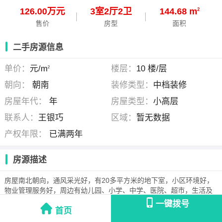
126.00万元
3
室
2
厅
2
卫
144.68 m
2
售价
房型
面积
二手房源信息
单价：
元/m
楼层：
10 楼/层
2
朝向：
朝南
装修类型：
中档装修
房屋年代：
年
房屋类型：
小高层
联系人：
王银巧
区域：
暂无数据
产权年限：
已满两年
房源描述
房屋南北朝向，通风采光好，有20多平方米的地下室，小区环境好，
物业管理服务好，周边有幼儿园、小学、中学、医院、超市，生活及
出行方便，买到就是赚到。
一键拨号
首页