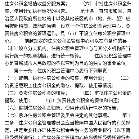
住房公积金增值收益分配方案； （六）审批住房公积金归
集、使用计划执行情况的报告。 第十条 直辖市和省、自
治区人民政府所在地的市以及其他设区的市（地、州、盟）应
当按照精简、效能的原则，设立一个住房公积金管理中心，负
责住房公积金的管理运作。县（市）不设立住房公积金管理中
心。 前款规定的住房公积金管理中心可以在有条件的县
（市）设立分支机构。住房公积金管理中心与其分支机构应当
实行统一的规章制度，进行统一核算。 住房公积金管理中
心是直属城市人民政府的不以营利为目的的独立的事业单位。
第十一条 住房公积金管理中心履行下列职责：
（一）编制、执行住房公积金的归集、使用计划； （二）
负责记载职工住房公积金的缴存、提取、使用等情况；
（三）负责住房公积金的核算； （四）审批住房公积金的
提取、使用； （五）负责住房公积金的保值和归还；
（六）编制住房公积金归集、使用计划执行情况的报告；
（七）承办住房公积金管理委员会决定的其他事项。 第十
二条 住房公积金管理委员会应当按照中国人民银行的有关规
定，指定受委托办理住房公积金金融业务的商业银行（以下简
称受委托银行）；住房公积金管理中心应当委托受委托银行办