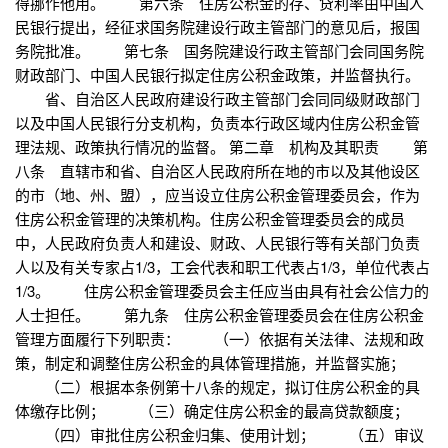
得挪作他用。 第六条 住房公积金的存、贷利率由中国人
民银行提出，经征求国务院建设行政主管部门的意见后，报国
务院批准。 第七条 国务院建设行政主管部门会同国务院
财政部门、中国人民银行拟定住房公积金政策，并监督执行。
省、自治区人民政府建设行政主管部门会同同级财政部门
以及中国人民银行分支机构，负责本行政区域内住房公积金管
理法规、政策执行情况的监督。 第二章 机构及其职责 第
八条 直辖市和省、自治区人民政府所在地的市以及其他设区
的市（地、州、盟），应当设立住房公积金管理委员会，作为
住房公积金管理的决策机构。住房公积金管理委员会的成员
中，人民政府负责人和建设、财政、人民银行等有关部门负责
人以及有关专家占1/3，工会代表和职工代表占1/3，单位代表占
1/3。 住房公积金管理委员会主任应当由具有社会公信力的
人士担任。 第九条 住房公积金管理委员会在住房公积金
管理方面履行下列职责： （一）依据有关法律、法规和政
策，制定和调整住房公积金的具体管理措施，并监督实施；
（二）根据本条例第十八条的规定，拟订住房公积金的具
体缴存比例； （三）确定住房公积金的最高贷款额度；
（四）审批住房公积金归集、使用计划； （五）审议