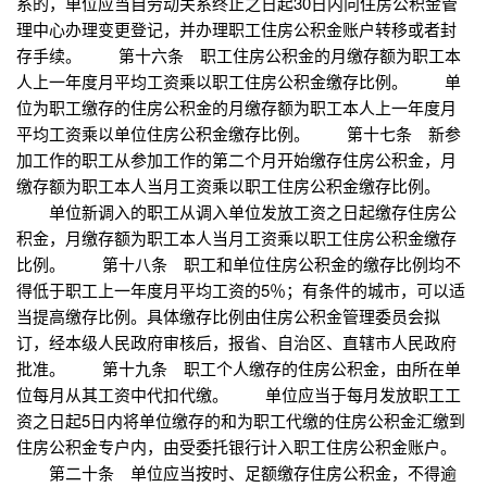
系的，单位应当自劳动关系终止之日起30日内向住房公积金管
理中心办理变更登记，并办理职工住房公积金账户转移或者封
存手续。 第十六条 职工住房公积金的月缴存额为职工本
人上一年度月平均工资乘以职工住房公积金缴存比例。 单
位为职工缴存的住房公积金的月缴存额为职工本人上一年度月
平均工资乘以单位住房公积金缴存比例。 第十七条 新参
加工作的职工从参加工作的第二个月开始缴存住房公积金，月
缴存额为职工本人当月工资乘以职工住房公积金缴存比例。
单位新调入的职工从调入单位发放工资之日起缴存住房公
积金，月缴存额为职工本人当月工资乘以职工住房公积金缴存
比例。 第十八条 职工和单位住房公积金的缴存比例均不
得低于职工上一年度月平均工资的5％；有条件的城市，可以适
当提高缴存比例。具体缴存比例由住房公积金管理委员会拟
订，经本级人民政府审核后，报省、自治区、直辖市人民政府
批准。 第十九条 职工个人缴存的住房公积金，由所在单
位每月从其工资中代扣代缴。 单位应当于每月发放职工工
资之日起5日内将单位缴存的和为职工代缴的住房公积金汇缴到
住房公积金专户内，由受委托银行计入职工住房公积金账户。
第二十条 单位应当按时、足额缴存住房公积金，不得逾