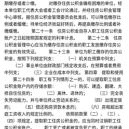
期缴存或者少缴。 对缴存住房公积金确有困难的单位，经
本单位职工代表大会或者工会讨论通过，并经住房公积金管理
中心审核，报住房公积金管理委员会批准后，可以降低缴存比
例或者缓缴；待单位经济效益好转后，再提高缴存比例或者补
缴缓缴。 第二十一条 住房公积金自存入职工住房公积金
账户之日起按照国家规定的利率计息。 第二十二条 住房
公积金管理中心应当为缴存住房公积金的职工发放缴存住房公
积金的有效凭证。 第二十三条 单位为职工缴存的住房公
积金，按照下列规定列支： （一）机关在预算中列支；
（二）事业单位由财政部门核定收支后，在预算或者费用
中列支； （三）企业在成本中列支。 第四章 提取和使用
第二十四条 职工有下列情形之一的，可以提取职工住房
公积金账户内的存储余额： （一）购买、建造、翻建、大
修自住住房的； （二）离休、退休的； （三）完全丧
失劳动能力，并与单位终止劳动关系的； （四）出境定居
的； （五）偿还购房贷款本息的； （六）房租超出家
庭工资收入的规定比例的。 依照前款第（二）、（三）、
（四）项规定，提取职工住房公积金的，应当同时注销职工住
房公积金账户。 职工死亡或者被宣告死亡的，职工的继承