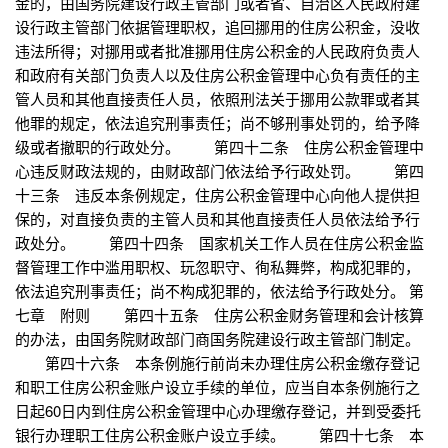
金的，由国务院建设行政主管部门或者省、自治区人民政府建
设行政主管部门依据管理职权，追回挪用的住房公积金，没收
违法所得；对挪用或者批准挪用住房公积金的人民政府负责人
和政府有关部门负责人以及住房公积金管理中心负有责任的主
管人员和其他直接责任人员，依照刑法关于挪用公款罪或者其
他罪的规定，依法追究刑事责任；尚不够刑事处罚的，给予降
级或者撤职的行政处分。 第四十二条 住房公积金管理中
心违反财政法规的，由财政部门依法给予行政处罚。 第四
十三条 违反本条例规定，住房公积金管理中心向他人提供担
保的，对直接负责的主管人员和其他直接责任人员依法给予行
政处分。 第四十四条 国家机关工作人员在住房公积金监
督管理工作中滥用职权、玩忽职守、徇私舞弊，构成犯罪的，
依法追究刑事责任；尚不构成犯罪的，依法给予行政处分。 第
七章 附则 第四十五条 住房公积金财务管理和会计核算
的办法，由国务院财政部门商国务院建设行政主管部门制定。
第四十六条 本条例施行前尚未办理住房公积金缴存登记
和职工住房公积金账户设立手续的单位，应当自本条例施行之
日起60日内到住房公积金管理中心办理缴存登记，并到受委托
银行办理职工住房公积金账户设立手续。 第四十七条 本